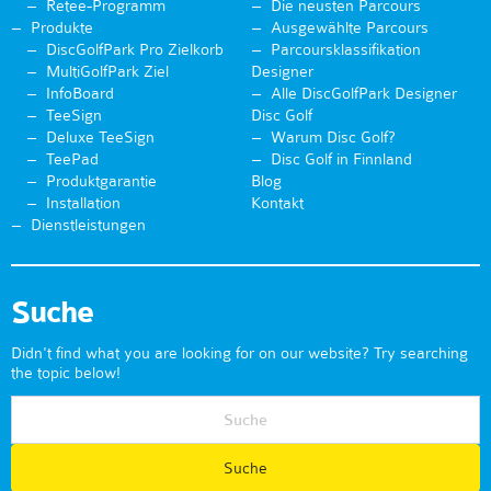
Retee-Programm
Die neusten Parcours
Produkte
Ausgewählte Parcours
DiscGolfPark Pro Zielkorb
Parcoursklassifikation
MultiGolfPark Ziel
Designer
InfoBoard
Alle DiscGolfPark Designer
TeeSign
Disc Golf
Deluxe TeeSign
Warum Disc Golf?
TeePad
Disc Golf in Finnland
Produktgarantie
Blog
Installation
Kontakt
Dienstleistungen
Suche
Didn't find what you are looking for on our website? Try searching
the topic below!