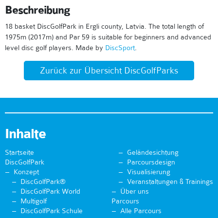
Beschreibung
18 basket DiscGolfPark in Ergli county, Latvia. The total length of
1975m (2017m) and Par 59 is suitable for beginners and advanced
level disc golf players. Made by
DiscSport
.
Zurück zur Übersicht DiscGolfParks
Inhalte
Startseite
Geländesichtung
DiscGolfPark
Parcoursdesign
Konzept
Visualisierung
DiscGolfPark®
Veranstaltungen & Trainings
DiscGolfPark World
Über uns
Multigolf
Parcours
DiscGolfPark Schule
Alle Parcours