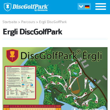
Startseite
>
Parcours
>
Ergli DiscGolfPark
Ergli DiscGolfPark