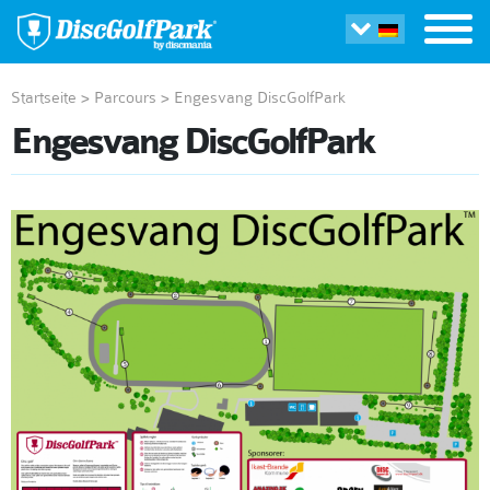
Startseite
>
Parcours
>
Engesvang DiscGolfPark
Engesvang DiscGolfPark