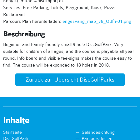
Kontakt: mikael@discimport.dk
Services: Free Parking, Toilets, Playground, Kiosk, Pizza
Restaurant
Parcours Plan herunterladen:
engesvang_map_v8_OBfri-01.png
Beschreibung
Beginner and Family friendly small 9 hole DiscGolfPark. Very
suitable for children of all ages, and the course is playable all year
round. Info board and visible tee-signs makes the course easy to
find. The course will be expanded to 18 holes in 2018.
Zurück zur Übersicht DiscGolfParks
Inhalte
Startseite
Geländesichtung
DiscGolfPark
Parcoursdesign