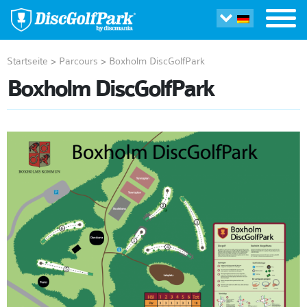
Startseite
>
Parcours
>
Boxholm DiscGolfPark
Boxholm DiscGolfPark