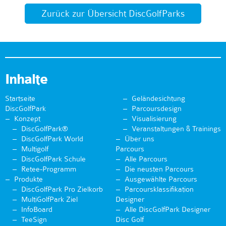
Zurück zur Übersicht DiscGolfParks
Inhalte
Startseite
Geländesichtung
DiscGolfPark
Parcoursdesign
Konzept
Visualisierung
DiscGolfPark®
Veranstaltungen & Trainings
DiscGolfPark World
Über uns
Multigolf
Parcours
DiscGolfPark Schule
Alle Parcours
Retee-Programm
Die neusten Parcours
Produkte
Ausgewählte Parcours
DiscGolfPark Pro Zielkorb
Parcoursklassifikation
MultiGolfPark Ziel
Designer
InfoBoard
Alle DiscGolfPark Designer
TeeSign
Disc Golf