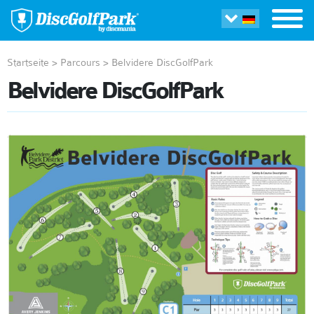
Startseite
>
Parcours
>
Belvidere DiscGolfPark
Belvidere DiscGolfPark