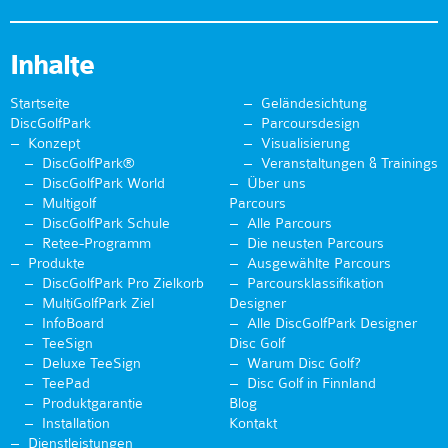
Inhalte
Startseite
Geländesichtung
DiscGolfPark
Parcoursdesign
Konzept
Visualisierung
DiscGolfPark®
Veranstaltungen & Trainings
DiscGolfPark World
Über uns
Multigolf
Parcours
DiscGolfPark Schule
Alle Parcours
Retee-Programm
Die neusten Parcours
Produkte
Ausgewählte Parcours
DiscGolfPark Pro Zielkorb
Parcoursklassifikation
MultiGolfPark Ziel
Designer
InfoBoard
Alle DiscGolfPark Designer
TeeSign
Disc Golf
Deluxe TeeSign
Warum Disc Golf?
TeePad
Disc Golf in Finnland
Produktgarantie
Blog
Installation
Kontakt
Dienstleistungen